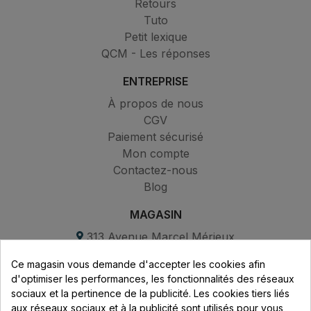
Retours
Tuto
Petit lexique
QCM - Les réponses
ENTREPRISE
À propos de nous
CGV
Paiement sécurisé
Mon compte
Contactez-nous
Blog
MAGASIN
313 Avenue Marcel Mérieux
Parc de Sacuny
Ce magasin vous demande d'accepter les cookies afin
69530 Brignais
d'optimiser les performances, les fonctionnalités des réseaux
sociaux et la pertinence de la publicité. Les cookies tiers liés
Lundi au vendredi :
aux réseaux sociaux et à la publicité sont utilisés pour vous