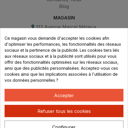
Blog
MAGASIN
313 Avenue Marcel Mérieux
Parc de Sacuny
Ce magasin vous demande d'accepter les cookies afin
69530 Brignais
d'optimiser les performances, les fonctionnalités des réseaux
sociaux et la pertinence de la publicité. Les cookies tiers liés
Lundi au vendredi :
aux réseaux sociaux et à la publicité sont utilisés pour vous
offrir des fonctionnalités optimisées sur les réseaux sociaux,
8h - 16h
ainsi que des publicités personnalisées. Acceptez-vous ces
uniquement sur Rendez-vous
cookies ainsi que les implications associées à l'utilisation de
vos données personnelles ?
CONTACT
04 78 37 00 68
Accepter
contact@rhonephilatelie.fr
Refuser tous les cookies
Configurer