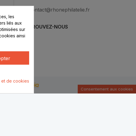
contact@rhonephilatelie.fr
es, les
ers liés aux
RETROUVEZ-NOUS
optimisées sur
cookies ainsi
pter
é et de cookies
u par :
Consentement aux cookies