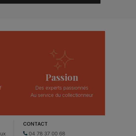
Passion
f
Des experts passionnés
Au service du collectionneur
CONTACT
eux
04 78 37 00 68