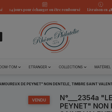
sé
14 jours pour échanger ou être remboursé
Livraison en 4
DOM-TOM
ETRANGER
COLLECTIONS
MATÉRIEL
 AMOUREUX DE PEYNET" NON DENTELE, TIMBRE SAINT VALENT
N°___2354a "
VENDU
PEYNET" NON 