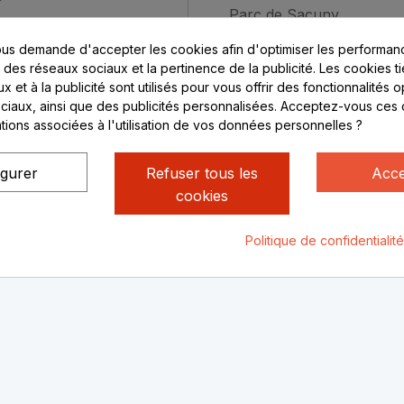
Parc de Sacuny
ent sécurisé
69530 Brignais
us demande d'accepter les cookies afin d'optimiser les performanc
compte
s des réseaux sociaux et la pertinence de la publicité. Les cookies ti
ctez-nous
Lundi au vendredi :
 et à la publicité sont utilisés pour vous offrir des fonctionnalités 
ciaux, ainsi que des publicités personnalisées. Acceptez-vous ces 
8h - 16h
ations associées à l'utilisation de vos données personnelles ?
uniquement sur Rendez-
vous
igurer
Refuser tous les
Acce
cookies
Politique de confidentialit
ialité
Mentions légales
© Rhone Philatelie 2021
Un site conç