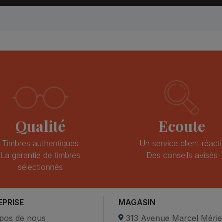
Qualité
Ecoute
Timbres authentiques
Un service client réacti
La garantie de timbres
Des conseils avisés
sélectionnés
EPRISE
MAGASIN
pos de nous
313 Avenue Marcel Méri