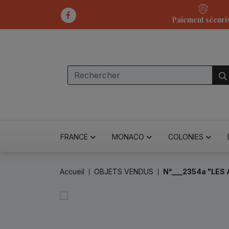
Paiement sécuri
FRANCE
MONACO
COLONIES
Accueil
OBJETS VENDUS
N°___2354a "LES