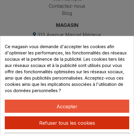
Contactez-nous
Blog
MAGASIN
313 Avenue Marcel Mérieux
Parc de Sacuny
Ce magasin vous demande d'accepter les cookies afin
69530 Brignais
d'optimiser les performances, les fonctionnalités des réseaux
sociaux et la pertinence de la publicité. Les cookies tiers liés
Lundi au vendredi :
aux réseaux sociaux et à la publicité sont utilisés pour vous
offrir des fonctionnalités optimisées sur les réseaux sociaux,
8h - 16h
ainsi que des publicités personnalisées. Acceptez-vous ces
uniquement sur Rendez-vous
cookies ainsi que les implications associées à l'utilisation de
vos données personnelles ?
CONTACT
04 78 37 00 68
Accepter
contact@rhonephilatelie.fr
Refuser tous les cookies