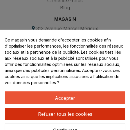
Contactez-nous
Blog
MAGASIN
313 Avenue Marcel Mérieux
Parc de Sacuny
Ce magasin vous demande d'accepter les cookies afin
69530 Brignais
d'optimiser les performances, les fonctionnalités des réseaux
sociaux et la pertinence de la publicité. Les cookies tiers liés
Lundi au vendredi :
aux réseaux sociaux et à la publicité sont utilisés pour vous
offrir des fonctionnalités optimisées sur les réseaux sociaux,
8h - 16h
ainsi que des publicités personnalisées. Acceptez-vous ces
uniquement sur Rendez-vous
cookies ainsi que les implications associées à l'utilisation de
vos données personnelles ?
CONTACT
04 78 37 00 68
Accepter
contact@rhonephilatelie.fr
Refuser tous les cookies