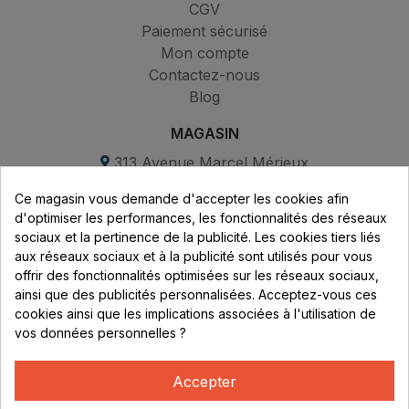
CGV
Paiement sécurisé
Mon compte
Contactez-nous
Blog
MAGASIN
313 Avenue Marcel Mérieux
Parc de Sacuny
Ce magasin vous demande d'accepter les cookies afin
69530 Brignais
d'optimiser les performances, les fonctionnalités des réseaux
sociaux et la pertinence de la publicité. Les cookies tiers liés
Lundi au vendredi :
aux réseaux sociaux et à la publicité sont utilisés pour vous
offrir des fonctionnalités optimisées sur les réseaux sociaux,
8h - 16h
ainsi que des publicités personnalisées. Acceptez-vous ces
uniquement sur Rendez-vous
cookies ainsi que les implications associées à l'utilisation de
vos données personnelles ?
CONTACT
04 78 37 00 68
Accepter
contact@rhonephilatelie.fr