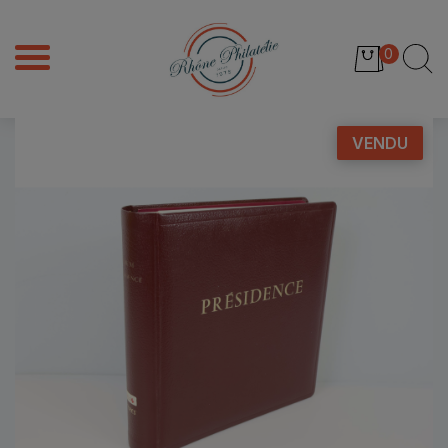
0
VENDU