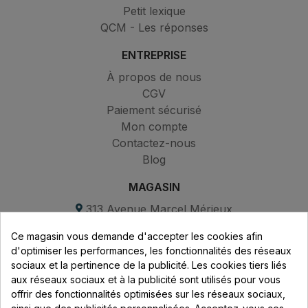
Petit lexique
QCM - Les réponses
ENTREPRISE
À propos de nous
CGV
Paiement sécurisé
Mon compte
Contactez-nous
Blog
MAGASIN
313 Avenue Marcel Mérieux
Parc de Sacuny
Ce magasin vous demande d'accepter les cookies afin
69530 Brignais
d'optimiser les performances, les fonctionnalités des réseaux
sociaux et la pertinence de la publicité. Les cookies tiers liés
Lundi au vendredi :
aux réseaux sociaux et à la publicité sont utilisés pour vous
offrir des fonctionnalités optimisées sur les réseaux sociaux,
8h - 16h