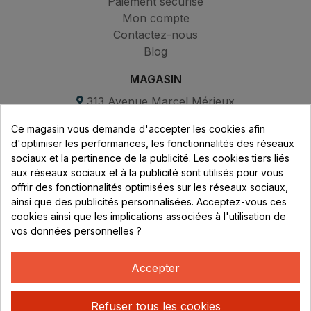
Paiement sécurisé
Mon compte
Contactez-nous
Blog
MAGASIN
313 Avenue Marcel Mérieux
Parc de Sacuny
Ce magasin vous demande d'accepter les cookies afin
69530 Brignais
d'optimiser les performances, les fonctionnalités des réseaux
sociaux et la pertinence de la publicité. Les cookies tiers liés
Lundi au vendredi :
aux réseaux sociaux et à la publicité sont utilisés pour vous
offrir des fonctionnalités optimisées sur les réseaux sociaux,
8h - 16h
ainsi que des publicités personnalisées. Acceptez-vous ces
uniquement sur Rendez-vous
cookies ainsi que les implications associées à l'utilisation de
vos données personnelles ?
CONTACT
04 78 37 00 68
Accepter
contact@rhonephilatelie.fr
Refuser tous les cookies