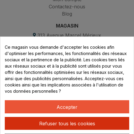
Contactez-nous
Blog
MAGASIN
313 Avenue Marcel Mérieux
Parc de Sacuny
Ce magasin vous demande d'accepter les cookies afin
69530 Brignais
d'optimiser les performances, les fonctionnalités des réseaux
sociaux et la pertinence de la publicité. Les cookies tiers liés
Lundi au vendredi :
aux réseaux sociaux et à la publicité sont utilisés pour vous
offrir des fonctionnalités optimisées sur les réseaux sociaux,
8h - 16h
ainsi que des publicités personnalisées. Acceptez-vous ces
uniquement sur Rendez-vous
cookies ainsi que les implications associées à l'utilisation de
vos données personnelles ?
CONTACT
04 78 37 00 68
Accepter
contact@rhonephilatelie.fr
Refuser tous les cookies