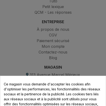
Tuto
Petit lexique
QCM - Les réponses
ENTREPRISE
À propos de nous
CGV
Paiement sécurisé
Mon compte
Contactez-nous
Blog
MAGASIN
313 Avenue Marcel Mérieux
Parc de Sacuny
Ce magasin vous demande d'accepter les cookies afin
69530 Brignais
d'optimiser les performances, les fonctionnalités des réseaux
sociaux et la pertinence de la publicité. Les cookies tiers liés
Lundi au vendredi :
aux réseaux sociaux et à la publicité sont utilisés pour vous
offrir des fonctionnalités optimisées sur les réseaux sociaux,
8h - 16h