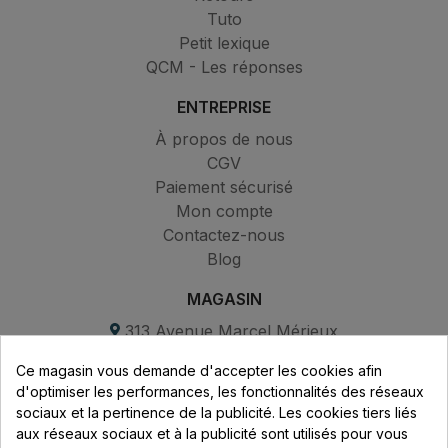
Tuto
Petit lexique
QCM - Les réponses
ENTREPRISE
À propos de nous
CGV
Paiement sécurisé
Mon compte
Contactez-nous
Blog
MAGASIN
313 Avenue Marcel Mérieux
Parc de Sacuny
Ce magasin vous demande d'accepter les cookies afin
69530 Brignais
d'optimiser les performances, les fonctionnalités des réseaux
sociaux et la pertinence de la publicité. Les cookies tiers liés
Lundi au vendredi :
aux réseaux sociaux et à la publicité sont utilisés pour vous