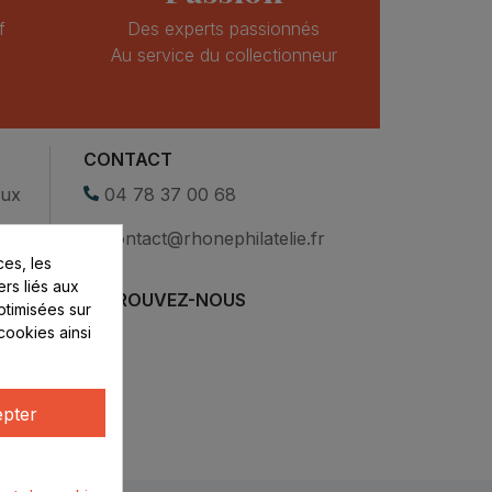
f
Des experts passionnés
Au service du collectionneur
CONTACT
eux
04 78 37 00 68
contact@rhonephilatelie.fr
es, les
ers liés aux
RETROUVEZ-NOUS
optimisées sur
cookies ainsi
pter