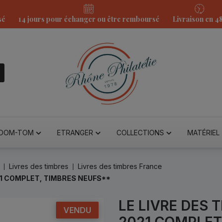
sé
14 jours pour échanger ou être remboursé
Livraison en 4
DOM-TOM
ETRANGER
COLLECTIONS
MATÉRIEL
Livres des timbres
Livres des timbres France
21 COMPLET, TIMBRES NEUFS**
LE LIVRE DES
VENDU
2021 COMPLET