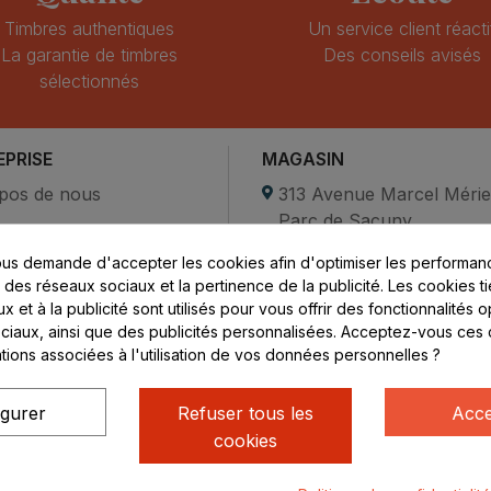
Timbres authentiques
Un service client réacti
La garantie de timbres
Des conseils avisés
sélectionnés
EPRISE
MAGASIN
pos de nous
313 Avenue Marcel Méri
Parc de Sacuny
ent sécurisé
69530 Brignais
us demande d'accepter les cookies afin d'optimiser les performanc
compte
s des réseaux sociaux et la pertinence de la publicité. Les cookies ti
ctez-nous
Lundi au vendredi :
 et à la publicité sont utilisés pour vous offrir des fonctionnalités 
ciaux, ainsi que des publicités personnalisées. Acceptez-vous ces 
8h - 16h
ations associées à l'utilisation de vos données personnelles ?
uniquement sur Rendez-
vous
igurer
Refuser tous les
Acce
cookies