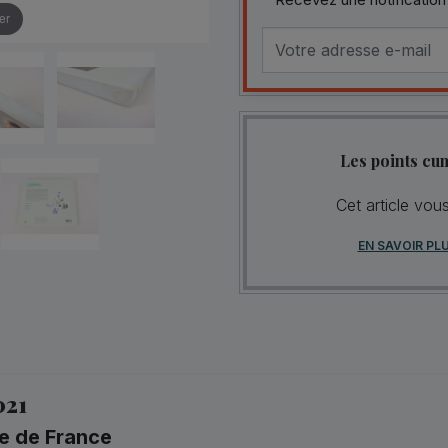
er
Les points cu
Cet article vou
EN SAVOIR PL
021
e de France