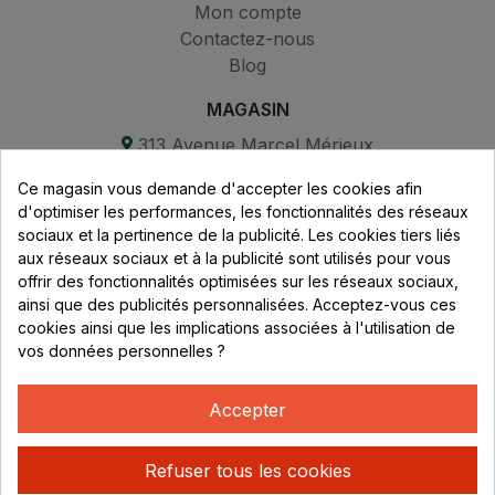
Mon compte
Contactez-nous
Blog
MAGASIN
313 Avenue Marcel Mérieux
Parc de Sacuny
Ce magasin vous demande d'accepter les cookies afin
69530 Brignais
d'optimiser les performances, les fonctionnalités des réseaux
sociaux et la pertinence de la publicité. Les cookies tiers liés
Lundi au vendredi :
aux réseaux sociaux et à la publicité sont utilisés pour vous
offrir des fonctionnalités optimisées sur les réseaux sociaux,
8h - 16h
ainsi que des publicités personnalisées. Acceptez-vous ces
uniquement sur Rendez-vous
cookies ainsi que les implications associées à l'utilisation de
vos données personnelles ?
CONTACT
04 78 37 00 68
Accepter
contact@rhonephilatelie.fr
Refuser tous les cookies