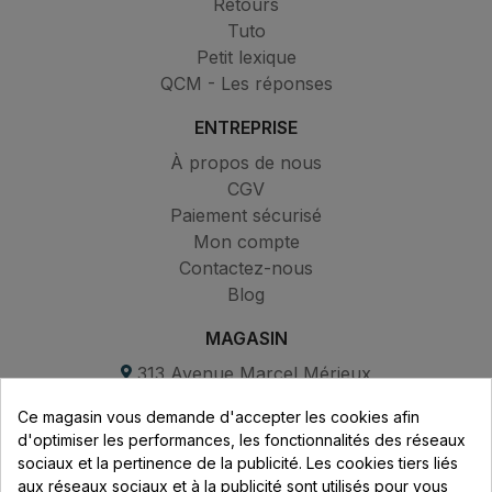
Retours
Tuto
Petit lexique
QCM - Les réponses
ENTREPRISE
À propos de nous
CGV
Paiement sécurisé
Mon compte
Contactez-nous
Blog
MAGASIN
313 Avenue Marcel Mérieux
Parc de Sacuny
Ce magasin vous demande d'accepter les cookies afin
69530 Brignais
d'optimiser les performances, les fonctionnalités des réseaux
sociaux et la pertinence de la publicité. Les cookies tiers liés
Lundi au vendredi :
aux réseaux sociaux et à la publicité sont utilisés pour vous