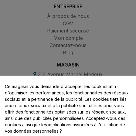
ENTREPRISE
À propos de nous
CGV
Paiement sécurisé
Mon compte
Contactez-nous
Blog
MAGASIN
313 Avenue Marcel Mérieux
Parc de Sacuny
Ce magasin vous demande d'accepter les cookies afin
69530 Brignais
d'optimiser les performances, les fonctionnalités des réseaux
sociaux et la pertinence de la publicité. Les cookies tiers liés
Lundi au vendredi :
aux réseaux sociaux et à la publicité sont utilisés pour vous
offrir des fonctionnalités optimisées sur les réseaux sociaux,
8h - 16h
ainsi que des publicités personnalisées. Acceptez-vous ces
uniquement sur Rendez-vous
cookies ainsi que les implications associées à l'utilisation de
vos données personnelles ?
CONTACT