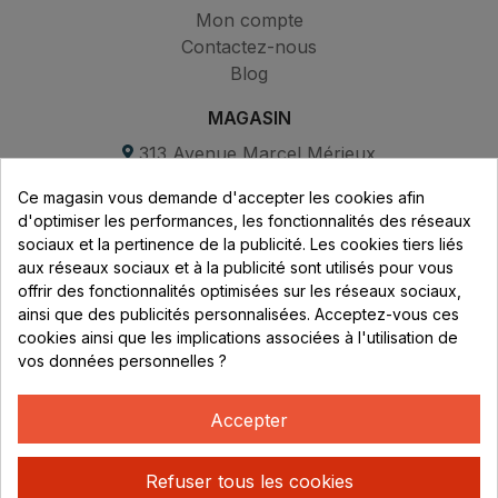
Mon compte
Contactez-nous
Blog
MAGASIN
313 Avenue Marcel Mérieux
Parc de Sacuny
Ce magasin vous demande d'accepter les cookies afin
69530 Brignais
d'optimiser les performances, les fonctionnalités des réseaux
sociaux et la pertinence de la publicité. Les cookies tiers liés
Lundi au vendredi :
aux réseaux sociaux et à la publicité sont utilisés pour vous
offrir des fonctionnalités optimisées sur les réseaux sociaux,
8h - 16h
ainsi que des publicités personnalisées. Acceptez-vous ces
uniquement sur Rendez-vous
cookies ainsi que les implications associées à l'utilisation de
vos données personnelles ?
CONTACT
04 78 37 00 68
Accepter
contact@rhonephilatelie.fr
Refuser tous les cookies