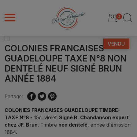
0
VENDU
COLONIES FRANCAISES
GUADELOUPE TAXE N°8 NON
DENTELÉ NEUF SIGNÉ BRUN
ANNÉE 1884
Partager
COLONIES FRANCAISES GUADELOUPE TIMBRE-
TAXE N°8
- 15c. violet.
Signé B. Chandanson expert
chez JF. Brun.
Timbre
non dentelé
, année d'émission
1884.