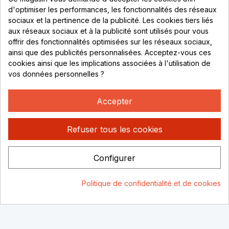
69530 Brignais
d'optimiser les performances, les fonctionnalités des réseaux
sociaux et la pertinence de la publicité. Les cookies tiers liés
Lundi au vendredi :
aux réseaux sociaux et à la publicité sont utilisés pour vous
offrir des fonctionnalités optimisées sur les réseaux sociaux,
8h - 16h
ainsi que des publicités personnalisées. Acceptez-vous ces
uniquement sur Rendez-vous
cookies ainsi que les implications associées à l'utilisation de
vos données personnelles ?
CONTACT
04 78 37 00 68
Accepter
contact@rhonephilatelie.fr
Refuser tous les cookies
Configurer
Politique de confidentialité
Mentions légales
© Rhone
Politique de confidentialité et de cookies
Philatelie 2021
Un site conçu par :
Consentement aux cookies