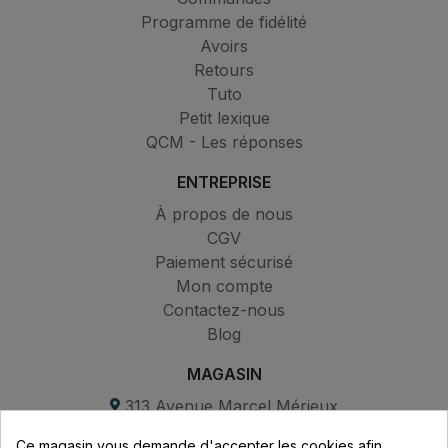
Programme de fidélité
Avoirs
Retours
Tuto
Petit lexique
QCM - Les réponses
ENTREPRISE
À propos de nous
CGV
Paiement sécurisé
Mon compte
Contactez-nous
Blog
MAGASIN
313 Avenue Marcel Mérieux
Parc de Sacuny
Ce magasin vous demande d'accepter les cookies afin