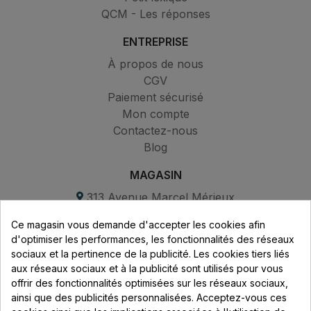
QCM - Les réponses
ENTREPRISE
À propos de nous
CGV
Paiement sécurisé
Mon compte
Contactez-nous
Blog
MAGASIN
313 Avenue Marcel Mérieux
Parc de Sacuny
Ce magasin vous demande d'accepter les cookies afin
69530 Brignais
d'optimiser les performances, les fonctionnalités des réseaux
sociaux et la pertinence de la publicité. Les cookies tiers liés
Lundi au vendredi :
aux réseaux sociaux et à la publicité sont utilisés pour vous
offrir des fonctionnalités optimisées sur les réseaux sociaux,
8h - 16h
ainsi que des publicités personnalisées. Acceptez-vous ces
uniquement sur Rendez-vous