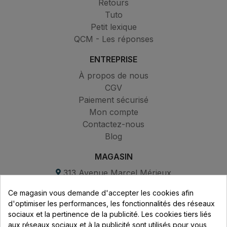
Retours
Tuto
Petit lexique
QCM - Les réponses
ENTREPRISE
À propos de nous
CGV
Paiement sécurisé
Mon compte
Contactez-nous
Blog
MAGASIN
313 Avenue Marcel Mérieux
Parc de Sacuny
Ce magasin vous demande d'accepter les cookies afin
69530 Brignais
d'optimiser les performances, les fonctionnalités des réseaux
sociaux et la pertinence de la publicité. Les cookies tiers liés
Lundi au vendredi :
aux réseaux sociaux et à la publicité sont utilisés pour vous