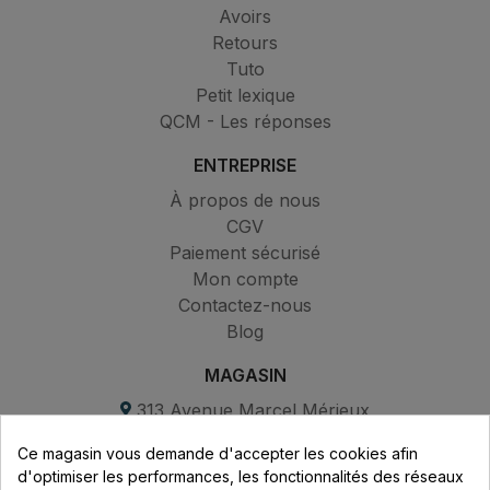
Avoirs
Retours
Tuto
Petit lexique
QCM - Les réponses
ENTREPRISE
À propos de nous
CGV
Paiement sécurisé
Mon compte
Contactez-nous
Blog
MAGASIN
313 Avenue Marcel Mérieux
Parc de Sacuny
Ce magasin vous demande d'accepter les cookies afin
69530 Brignais
d'optimiser les performances, les fonctionnalités des réseaux