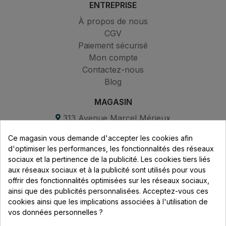
ENTREPRISE
À propos de nous
CGV
Paiement sécurisé
Mon compte
Contactez-nous
Blog
MAGASIN
313 Avenue Marcel Mérieux
Parc de Sacuny
Ce magasin vous demande d'accepter les cookies afin
69530 Brignais
d'optimiser les performances, les fonctionnalités des réseaux
sociaux et la pertinence de la publicité. Les cookies tiers liés
Lundi au vendredi :
aux réseaux sociaux et à la publicité sont utilisés pour vous
offrir des fonctionnalités optimisées sur les réseaux sociaux,
8h - 16h
ainsi que des publicités personnalisées. Acceptez-vous ces
uniquement sur Rendez-vous
cookies ainsi que les implications associées à l'utilisation de
vos données personnelles ?
CONTACT