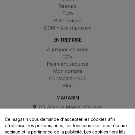
Retours
Tuto
Petit lexique
QCM - Les réponses
ENTREPRISE
À propos de nous
CGV
Paiement sécurisé
Mon compte
Contactez-nous
Blog
MAGASIN
313 Avenue Marcel Mérieux
Parc de Sacuny
Ce magasin vous demande d'accepter les cookies afin
69530 Brignais
d'optimiser les performances, les fonctionnalités des réseaux
sociaux et la pertinence de la publicité. Les cookies tiers liés