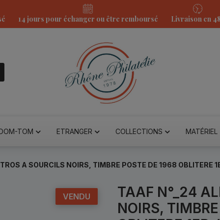
sé
14 jours pour échanger ou être remboursé
Livraison en 4
DOM-TOM
ETRANGER
COLLECTIONS
MATÉRIEL
TROS A SOURCILS NOIRS, TIMBRE POSTE DE 1968 OBLITERE 1
TAAF N°_24 A
VENDU
NOIRS, TIMBRE