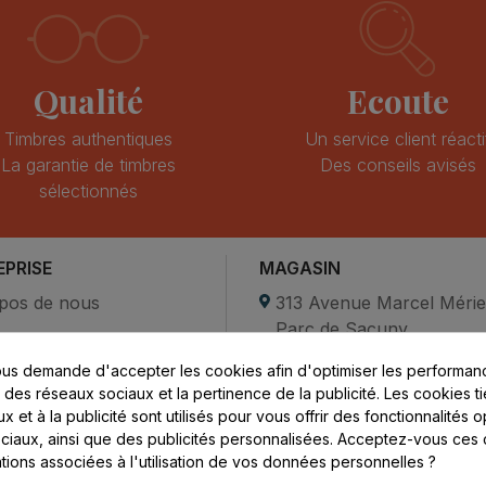
Qualité
Ecoute
Timbres authentiques
Un service client réacti
La garantie de timbres
Des conseils avisés
sélectionnés
EPRISE
MAGASIN
pos de nous
313 Avenue Marcel Méri
Parc de Sacuny
ent sécurisé
69530 Brignais
us demande d'accepter les cookies afin d'optimiser les performanc
compte
s des réseaux sociaux et la pertinence de la publicité. Les cookies ti
ctez-nous
Lundi au vendredi :
 et à la publicité sont utilisés pour vous offrir des fonctionnalités 
ciaux, ainsi que des publicités personnalisées. Acceptez-vous ces 
8h - 16h
ations associées à l'utilisation de vos données personnelles ?
uniquement sur Rendez-