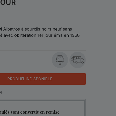
JOUR
24
Albatros à sourcils noirs neuf sans
 avec oblitération 1er jour émis en 1968
48h
PRODUIT INDISPONIBLE
le
mulés sont convertis en remise