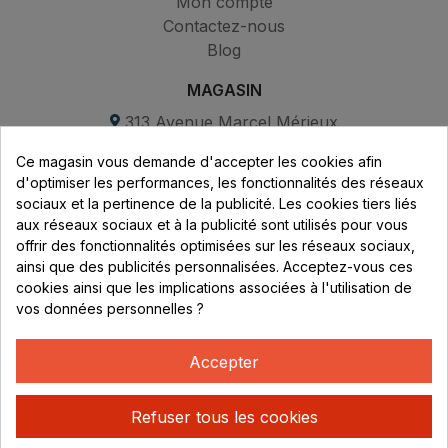
Mon compte
Contactez-nous
Blog
MAGASIN
313 Avenue Marcel Mérieux
Parc de Sacuny
Ce magasin vous demande d'accepter les cookies afin
69530 Brignais
d'optimiser les performances, les fonctionnalités des réseaux
sociaux et la pertinence de la publicité. Les cookies tiers liés
Lundi au vendredi :
aux réseaux sociaux et à la publicité sont utilisés pour vous
offrir des fonctionnalités optimisées sur les réseaux sociaux,
8h - 16h
ainsi que des publicités personnalisées. Acceptez-vous ces
uniquement sur Rendez-vous
cookies ainsi que les implications associées à l'utilisation de
vos données personnelles ?
CONTACT
04 78 37 00 68
Accepter
contact@rhonephilatelie.fr
Refuser tous les cookies