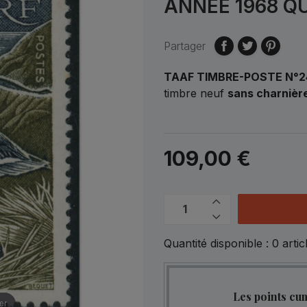
ANNÉE 1968 Q
Partager
TAAF TIMBRE-POSTE N°2
timbre neuf
sans charnièr
109,00 €
Quantité disponible :
0
artic
Les points cu
er