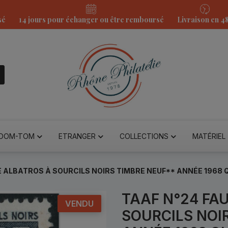
sé
14 jours pour échanger ou être remboursé
Livraison en 4
DOM-TOM
ETRANGER
COLLECTIONS
MATÉRIEL
E ALBATROS À SOURCILS NOIRS TIMBRE NEUF** ANNÉE 1968 
TAAF N°24 FA
VENDU
SOURCILS NOI