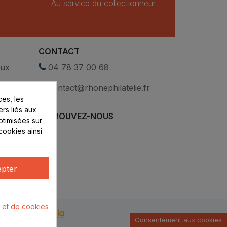
Au service du collectionneur
CONTACT
eux
04 78 37 00 68
contact@rhonephilatelie.fr
es, les
ers liés aux
RETROUVEZ-NOUS
optimisées sur
cookies ainsi
pter
é et de cookies
u par :
Consentement aux cookies