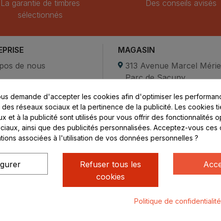
La garantie de timbres
Des conseils avisés
sélectionnés
EPRISE
MAGASIN
pos de nous
313 Avenue Marcel Méri
Parc de Sacuny
ent sécurisé
69530 Brignais
us demande d'accepter les cookies afin d'optimiser les performanc
compte
s des réseaux sociaux et la pertinence de la publicité. Les cookies ti
ctez-nous
Lundi au vendredi :
 et à la publicité sont utilisés pour vous offrir des fonctionnalités 
ciaux, ainsi que des publicités personnalisées. Acceptez-vous ces 
8h - 16h
ations associées à l'utilisation de vos données personnelles ?
uniquement sur Rendez-
vous
igurer
Refuser tous les
Acce
cookies
Politique de confidentialit
ialité
Mentions légales
© Rhone Philatelie 2021
Un site conç