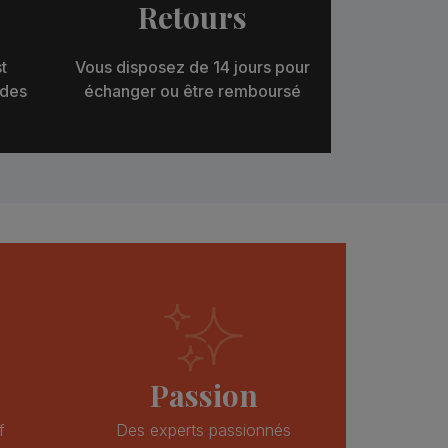
Retours
t
Vous disposez de 14 jours pour
 des
échanger ou être remboursé
Passion
f
Des experts passionnés