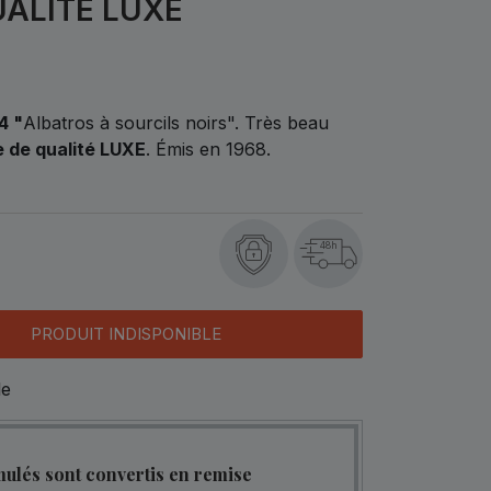
UALITÉ LUXE
4 "
Albatros à sourcils noirs". Très beau
e de qualité LUXE
. Émis en 1968.
48h
PRODUIT INDISPONIBLE
le
mulés sont convertis en remise