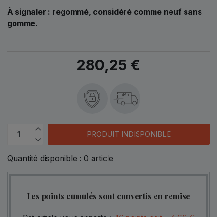
À signaler : regommé, considéré comme neuf sans
gomme
.
280,25 €
48h
PRODUIT INDISPONIBLE
Quantité disponible :
0
article
Les points cumulés sont convertis en remise