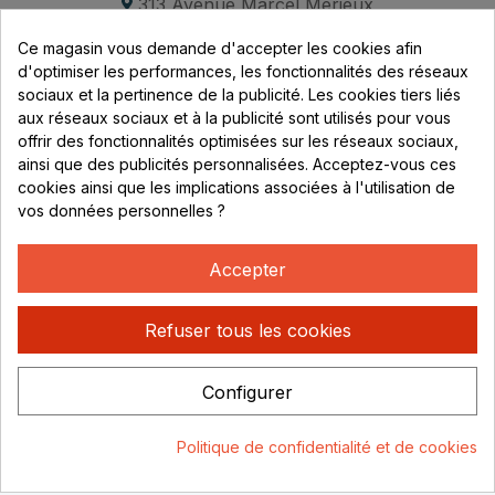
313 Avenue Marcel Mérieux
Parc de Sacuny
Ce magasin vous demande d'accepter les cookies afin
69530 Brignais
d'optimiser les performances, les fonctionnalités des réseaux
sociaux et la pertinence de la publicité. Les cookies tiers liés
Lundi au vendredi :
aux réseaux sociaux et à la publicité sont utilisés pour vous
offrir des fonctionnalités optimisées sur les réseaux sociaux,
8h - 16h
ainsi que des publicités personnalisées. Acceptez-vous ces
uniquement sur Rendez-vous
cookies ainsi que les implications associées à l'utilisation de
vos données personnelles ?
CONTACT
04 78 37 00 68
Accepter
contact@rhonephilatelie.fr
Refuser tous les cookies
Configurer
Politique de confidentialité
Mentions légales
© Rhone
Politique de confidentialité et de cookies
Philatelie 2021
Un site conçu par :
Consentement aux cookies