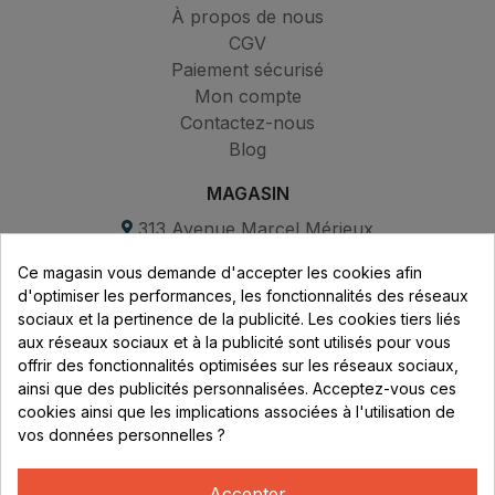
À propos de nous
CGV
Paiement sécurisé
Mon compte
Contactez-nous
Blog
MAGASIN
313 Avenue Marcel Mérieux
Parc de Sacuny
Ce magasin vous demande d'accepter les cookies afin
69530 Brignais
d'optimiser les performances, les fonctionnalités des réseaux
sociaux et la pertinence de la publicité. Les cookies tiers liés
Lundi au vendredi :
aux réseaux sociaux et à la publicité sont utilisés pour vous
offrir des fonctionnalités optimisées sur les réseaux sociaux,
8h - 16h
ainsi que des publicités personnalisées. Acceptez-vous ces
uniquement sur Rendez-vous
cookies ainsi que les implications associées à l'utilisation de
vos données personnelles ?
CONTACT
04 78 37 00 68
Accepter