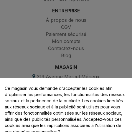
ENTREPRISE
À propos de nous
CGV
Paiement sécurisé
Mon compte
Contactez-nous
Blog
MAGASIN
313 Avenue Marcel Mérieux
Parc de Sacuny
Ce magasin vous demande d'accepter les cookies afin
69530 Brignais
d'optimiser les performances, les fonctionnalités des réseaux
sociaux et la pertinence de la publicité. Les cookies tiers liés
Lundi au vendredi :
aux réseaux sociaux et à la publicité sont utilisés pour vous
offrir des fonctionnalités optimisées sur les réseaux sociaux,
8h - 16h
ainsi que des publicités personnalisées. Acceptez-vous ces
uniquement sur Rendez-vous
cookies ainsi que les implications associées à l'utilisation de
vos données personnelles ?