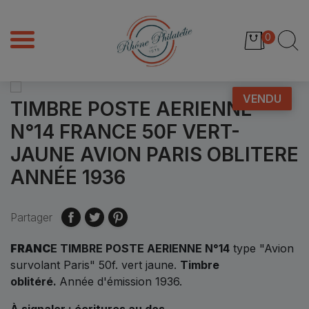
0
VENDU
TIMBRE POSTE AERIENNE
N°14 FRANCE 50F VERT-
JAUNE AVION PARIS OBLITERE
ANNÉE 1936
Partager
FRANC
E TIMBRE POSTE AERIENNE N°14
type "Avion
survolant Paris" 50f. vert jaune.
Timbre
oblitéré.
Année d'émission 1936.
À signaler : écritures au dos.