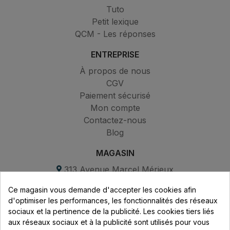
Tuto
Petit lexique
QCM - Les réponses
ENTREPRISE
À propos de nous
CGV
Paiement sécurisé
Mon compte
Contactez-nous
Blog
MAGASIN
313 Avenue Marcel Mérieux
Parc de Sacuny
Ce magasin vous demande d'accepter les cookies afin
69530 Brignais
d'optimiser les performances, les fonctionnalités des réseaux
sociaux et la pertinence de la publicité. Les cookies tiers liés
Lundi au vendredi :
aux réseaux sociaux et à la publicité sont utilisés pour vous