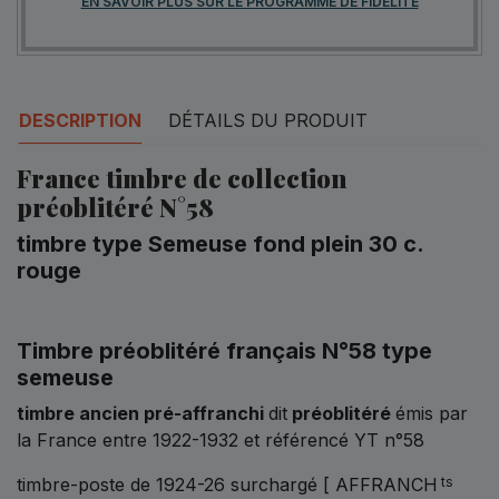
EN SAVOIR PLUS SUR LE PROGRAMME DE FIDÉLITÉ
DESCRIPTION
DÉTAILS DU PRODUIT
France timbre de collection
préoblitéré N°58
timbre type Semeuse fond plein 30 c.
rouge
Timbre préoblitéré français N°58 type
semeuse
timbre ancien pré-affranchi
dit
préoblitéré
émis par
la France entre 1922-1932 et référencé YT n°58
timbre-poste de 1924-26 surchargé [ AFFRANCH
ts