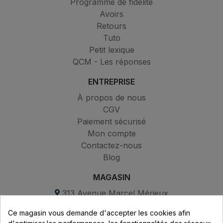
Programme de fidélité
Avoirs
Retours
Tuto
Petit lexique
QCM - Les réponses
ENTREPRISE
À propos de nous
CGV
Paiement sécurisé
Mon compte
Contactez-nous
Blog
MAGASIN
313 Avenue Marcel Mérieux
Parc de Sacuny
Ce magasin vous demande d'accepter les cookies afin
69530 Brignais