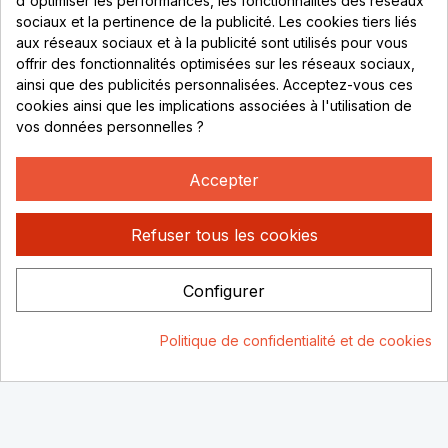
d'optimiser les performances, les fonctionnalités des réseaux
sociaux et la pertinence de la publicité. Les cookies tiers liés
Lundi au vendredi :
aux réseaux sociaux et à la publicité sont utilisés pour vous
offrir des fonctionnalités optimisées sur les réseaux sociaux,
8h - 16h
ainsi que des publicités personnalisées. Acceptez-vous ces
uniquement sur Rendez-vous
cookies ainsi que les implications associées à l'utilisation de
vos données personnelles ?
CONTACT
04 78 37 00 68
Accepter
contact@rhonephilatelie.fr
Refuser tous les cookies
Configurer
Politique de confidentialité
Mentions légales
© Rhone
Politique de confidentialité et de cookies
Philatelie 2021
Un site conçu par :
Consentement aux cookies