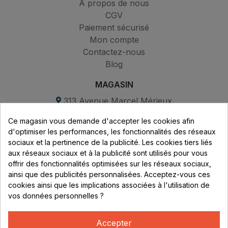
À propos de nous
CGV
Paiement sécurisé
Mon compte
Contactez-nous
Blog
MAGASIN
313 Avenue Marcel Mérieux
Parc de Sacuny
Ce magasin vous demande d'accepter les cookies afin
69530 Brignais
d'optimiser les performances, les fonctionnalités des réseaux
sociaux et la pertinence de la publicité. Les cookies tiers liés
Lundi au vendredi :
aux réseaux sociaux et à la publicité sont utilisés pour vous
offrir des fonctionnalités optimisées sur les réseaux sociaux,
8h - 16h
ainsi que des publicités personnalisées. Acceptez-vous ces
uniquement sur Rendez-vous
cookies ainsi que les implications associées à l'utilisation de
vos données personnelles ?
CONTACT
04 78 37 00 68
Accepter