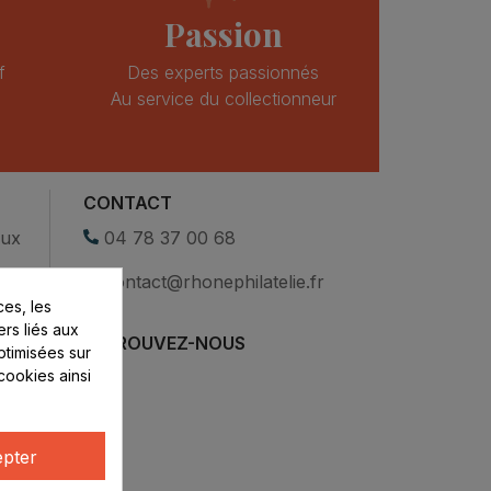
Passion
f
Des experts passionnés
Au service du collectionneur
CONTACT
eux
04 78 37 00 68
contact@rhonephilatelie.fr
es, les
ers liés aux
RETROUVEZ-NOUS
optimisées sur
cookies ainsi
pter