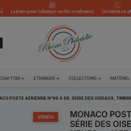
sé
14 jours pour échanger ou être remboursé
Livraison en 4
DOM-TOM
ETRANGER
COLLECTIONS
MATÉRIEL
CO POSTE AÉRIENNE N°66 À 68, SÉRIE DES OISEAUX, TIMBR
MONACO POSTE
VENDU
SÉRIE DES OIS