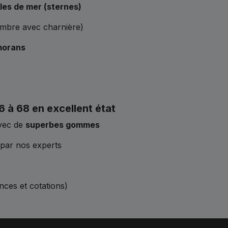
lles de mer (sternes)
timbre avec charnière)
rmorans
 à 68 en excellent état
avec de
superbes gommes
 par nos experts
ences et cotations)