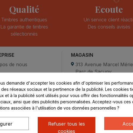
Qualité
Ecoute
Timbres authentiques
Un service client réacti
La garantie de timbres
Des conseils avisés
sélectionnés
EPRISE
MAGASIN
pos de nous
313 Avenue Marcel Méri
Parc de Sacuny
ent sécurisé
69530 Brignais
us demande d'accepter les cookies afin d'optimiser les performanc
compte
s des réseaux sociaux et la pertinence de la publicité. Les cookies ti
ctez-nous
Lundi au vendredi :
 et à la publicité sont utilisés pour vous offrir des fonctionnalités 
ciaux, ainsi que des publicités personnalisées. Acceptez-vous ces 
8h - 16h
ations associées à l'utilisation de vos données personnelles ?
uniquement sur Rendez-
vous
igurer
Refuser tous les
Acce
cookies