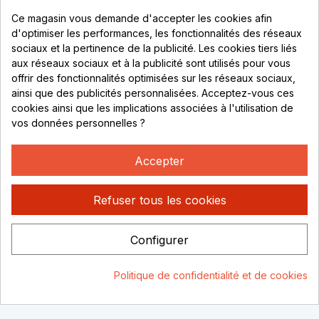
Parc de Sacuny
Ce magasin vous demande d'accepter les cookies afin
69530 Brignais
d'optimiser les performances, les fonctionnalités des réseaux
sociaux et la pertinence de la publicité. Les cookies tiers liés
Lundi au vendredi :
aux réseaux sociaux et à la publicité sont utilisés pour vous
offrir des fonctionnalités optimisées sur les réseaux sociaux,
8h - 16h
ainsi que des publicités personnalisées. Acceptez-vous ces
uniquement sur Rendez-vous
cookies ainsi que les implications associées à l'utilisation de
vos données personnelles ?
CONTACT
04 78 37 00 68
Accepter
contact@rhonephilatelie.fr
Refuser tous les cookies
Configurer
Politique de confidentialité
Mentions légales
© Rhone
Politique de confidentialité et de cookies
Philatelie 2021
Un site conçu par :
Consentement aux cookies