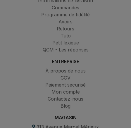
Informations de livraison
Commandes
Programme de fidélité
Avoirs
Retours
Tuto
Petit lexique
QCM - Les réponses
ENTREPRISE
À propos de nous
CGV
Paiement sécurisé
Mon compte
Contactez-nous
Blog
MAGASIN
313 Avenue Marcel Mérieux