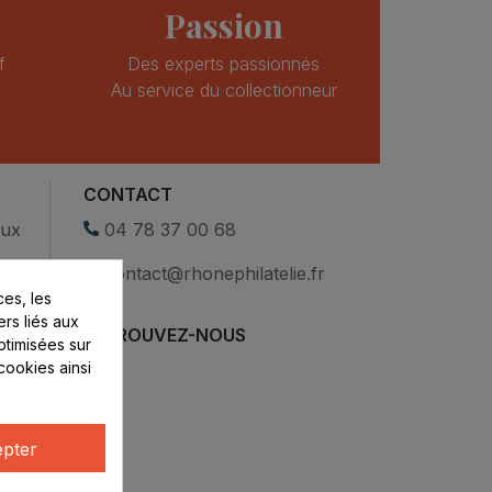
Passion
f
Des experts passionnés
Au service du collectionneur
CONTACT
eux
04 78 37 00 68
contact@rhonephilatelie.fr
es, les
ers liés aux
RETROUVEZ-NOUS
optimisées sur
cookies ainsi
pter