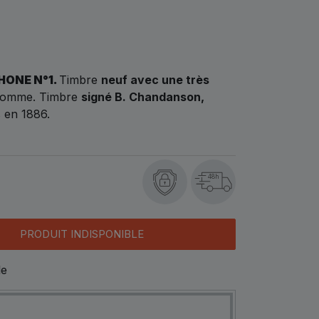
ONE N°1.
Timbre
neuf avec une très
 gomme. Timbre
signé B. Chandanson,
s en 1886.
48h
PRODUIT INDISPONIBLE
le