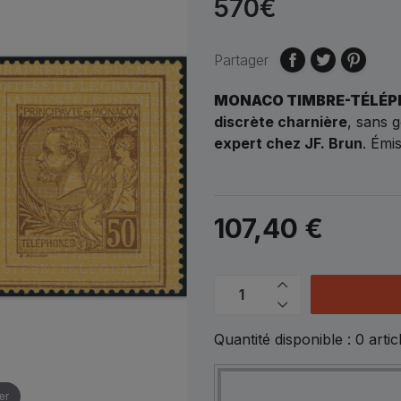
570€
Partager
MONACO TIMBRE-TÉLÉPH
discrète charnière
, sans
expert chez JF. Brun
. Émi
107,40 €
Quantité disponible :
0
artic
er