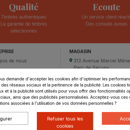
Qualité
Ecoute
Timbres authentiques
Un service client réacti
La garantie de timbres
Des conseils avisés
sélectionnés
EPRISE
MAGASIN
pos de nous
313 Avenue Marcel Méri
Parc de Sacuny
ent sécurisé
69530 Brignais
us demande d'accepter les cookies afin d'optimiser les performanc
compte
s des réseaux sociaux et la pertinence de la publicité. Les cookies ti
ctez-nous
Lundi au vendredi :
 et à la publicité sont utilisés pour vous offrir des fonctionnalités 
ciaux, ainsi que des publicités personnalisées. Acceptez-vous ces 
8h - 16h
ations associées à l'utilisation de vos données personnelles ?
uniquement sur Rendez-
vous
igurer
Refuser tous les
Acce
cookies