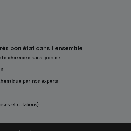
rès bon état dans l'ensemble
ète charnière
sans gomme
un
thentique
par nos experts
ences et cotations)