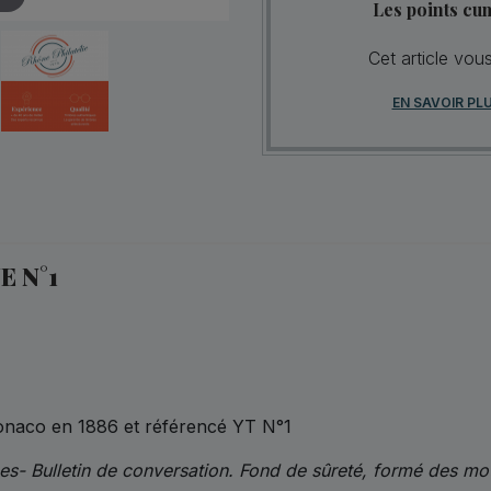
Les points cu
Cet article vou
EN SAVOIR PL
 N°1
Monaco en 1886 et référencé YT N°1
es- Bulletin de conversation. Fond de sûreté, formé de