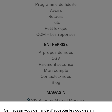
Programme de fidélité
Avoirs
Retours
Tuto
Petit lexique
QCM - Les réponses
ENTREPRISE
À propos de nous
CGV
Paiement sécurisé
Mon compte
Contactez-nous
Blog
MAGASIN
313 Avenue Marcel Mérieux
Parc de Sacuny
Ce magasin vous demande d'accepter les cookies afin