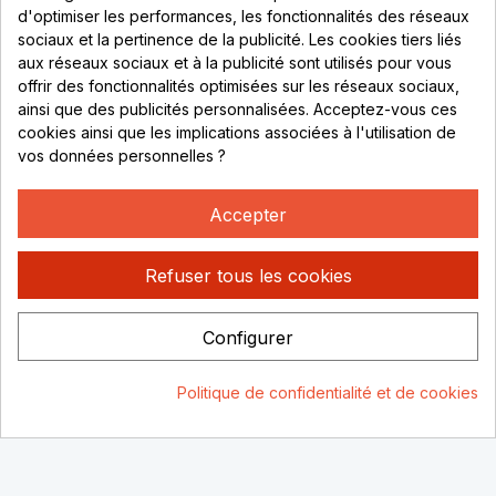
69530 Brignais
d'optimiser les performances, les fonctionnalités des réseaux
sociaux et la pertinence de la publicité. Les cookies tiers liés
Lundi au vendredi :
aux réseaux sociaux et à la publicité sont utilisés pour vous
offrir des fonctionnalités optimisées sur les réseaux sociaux,
8h - 16h
ainsi que des publicités personnalisées. Acceptez-vous ces
uniquement sur Rendez-vous
cookies ainsi que les implications associées à l'utilisation de
vos données personnelles ?
CONTACT
04 78 37 00 68
Accepter
contact@rhonephilatelie.fr
Refuser tous les cookies
Configurer
Politique de confidentialité
Mentions légales
© Rhone
Politique de confidentialité et de cookies
Philatelie 2021
Un site conçu par :
Consentement aux cookies