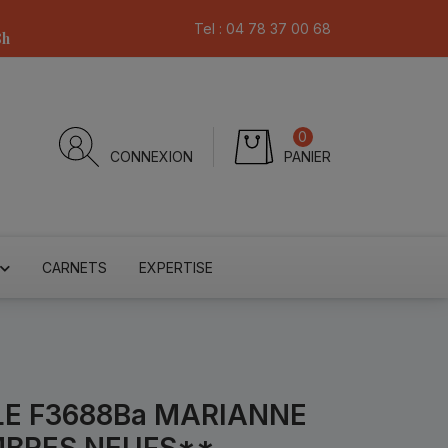
Tel :
04 78 37 00 68
8h
0
CONNEXION
PANIER
CARNETS
EXPERTISE
LE F3688Ba MARIANNE
IMBRES NEUFS**