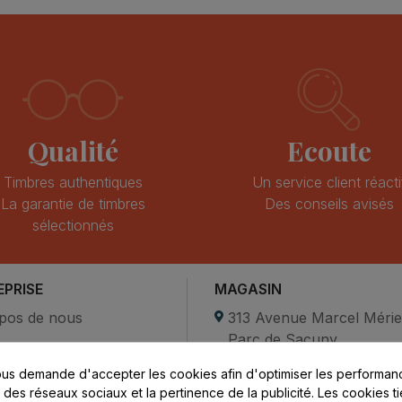
Qualité
Ecoute
Timbres authentiques
Un service client réacti
La garantie de timbres
Des conseils avisés
sélectionnés
EPRISE
MAGASIN
pos de nous
313 Avenue Marcel Méri
Parc de Sacuny
ent sécurisé
69530 Brignais
us demande d'accepter les cookies afin d'optimiser les performanc
compte
s des réseaux sociaux et la pertinence de la publicité. Les cookies ti