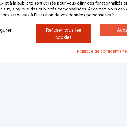
ctez-nous
Lundi au vendredi :
 et à la publicité sont utilisés pour vous offrir des fonctionnalités 
ciaux, ainsi que des publicités personnalisées. Acceptez-vous ces 
8h - 16h
ations associées à l'utilisation de vos données personnelles ?
uniquement sur Rendez-
vous
igurer
Refuser tous les
Acce
cookies
Politique de confidentialit
ialité
Mentions légales
© Rhone Philatelie 2021
Un site conç