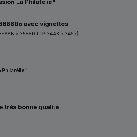
sion La Philatélie"
 F3688Ba avec vignettes
T 3688B à 3688R (TP 3443 à 3457)
 Philatélie
"
e très bonne qualité