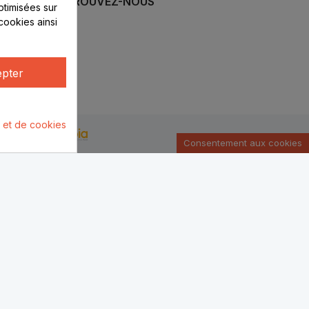
RETROUVEZ-NOUS
optimisées sur
cookies ainsi
pter
é et de cookies
u par :
Consentement aux cookies