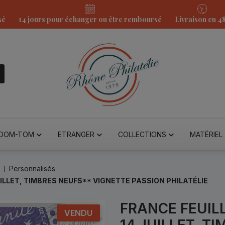
sé
14 jours pour échanger ou être remboursé
Livraison en 4
DOM-TOM
ETRANGER
COLLECTIONS
MATÉRIEL
Personnalisés
ILLET, TIMBRES NEUFS** VIGNETTE PASSION PHILATÉLIE
FRANCE FEUIL
VENDU
14 JUILLET, T