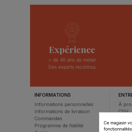
Expérience
+ de 40 ans de métier
Des experts reconnus
INFORMATIONS
ENTR
Informations personnelles
À pro
Informations de livraison
CGV
Commandes
Paiem
Ce magasin vo
Programme de fidélité
Mon 
fonctionnalité