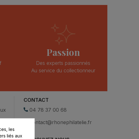
Passion
f
Des experts passionnés
Au service du collectionneur
CONTACT
eux
04 78 37 00 68
contact@rhonephilatelie.fr
es, les
ers liés aux