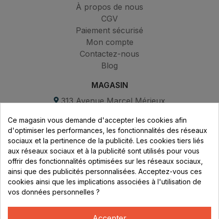
À propos de nous
CGV
Paiement sécurisé
Mon compte
Contactez-nous
Blog
MAGASIN
313 Avenue Marcel Mérieux
Parc de Sacuny
Ce magasin vous demande d'accepter les cookies afin
69530 Brignais
d'optimiser les performances, les fonctionnalités des réseaux
sociaux et la pertinence de la publicité. Les cookies tiers liés
Lundi au vendredi :
aux réseaux sociaux et à la publicité sont utilisés pour vous
offrir des fonctionnalités optimisées sur les réseaux sociaux,
8h - 16h
ainsi que des publicités personnalisées. Acceptez-vous ces
uniquement sur Rendez-vous
cookies ainsi que les implications associées à l'utilisation de
vos données personnelles ?
CONTACT
04 78 37 00 68
Accepter