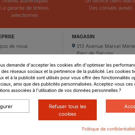
Timbres authentiques
Un service client réacti
La garantie de timbres
Des conseils avisés
sélectionnés
EPRISE
MAGASIN
pos de nous
313 Avenue Marcel Méri
Parc de Sacuny
ent sécurisé
69530 Brignais
us demande d'accepter les cookies afin d'optimiser les performanc
compte
s des réseaux sociaux et la pertinence de la publicité. Les cookies ti
ctez-nous
Lundi au vendredi :
 et à la publicité sont utilisés pour vous offrir des fonctionnalités 
ciaux, ainsi que des publicités personnalisées. Acceptez-vous ces 
8h - 16h
ations associées à l'utilisation de vos données personnelles ?
uniquement sur Rendez-
vous
igurer
Refuser tous les
Acce
cookies
Politique de confidentialit
ialité
Mentions légales
© Rhone Philatelie 2021
Un site conç