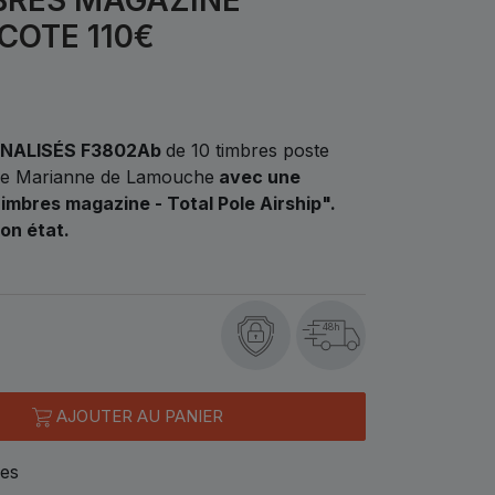
COTE 110€
NNALISÉS F3802Ab
de 10 timbres poste
type Marianne de Lamouche
avec une
imbres magazine - Total Pole Airship"
.
on état.
48h
AJOUTER AU PANIER
les