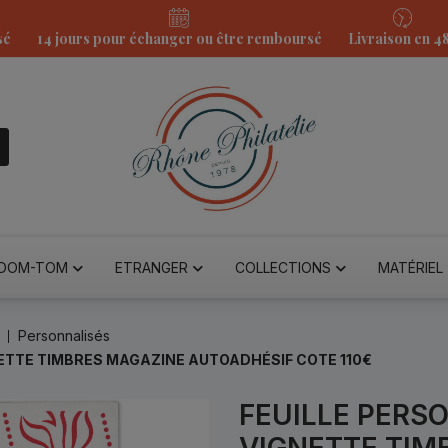
sé
14 jours pour échanger ou être remboursé
Livraison en 4
DOM-TOM
ETRANGER
COLLECTIONS
MATÉRIEL
Personnalisés
ETTE TIMBRES MAGAZINE AUTOADHÉSIF COTE 110€
FEUILLE PERS
VIGNETTE TIM