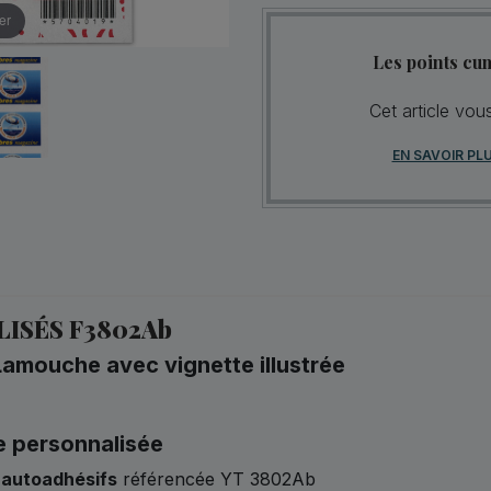
er
Les points cu
Cet article vou
EN SAVOIR PL
ISÉS F3802Ab
amouche avec vignette illustrée
te personnalisée
s autoadhésifs
référencée YT 3802Ab