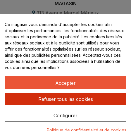
MAGASIN
313 Avenue Marcel Mérieux
Parc de Sacuny
Ce magasin vous demande d'accepter les cookies afin
69530 Brignais
d'optimiser les performances, les fonctionnalités des réseaux
sociaux et la pertinence de la publicité. Les cookies tiers liés
Lundi au vendredi :
aux réseaux sociaux et à la publicité sont utilisés pour vous
offrir des fonctionnalités optimisées sur les réseaux sociaux,
8h - 16h
ainsi que des publicités personnalisées. Acceptez-vous ces
uniquement sur Rendez-vous
cookies ainsi que les implications associées à l'utilisation de
vos données personnelles ?
CONTACT
04 78 37 00 68
Accepter
contact@rhonephilatelie.fr
Refuser tous les cookies
Configurer
Politique de confidentialité
Mentions légales
© Rhone
Politique de confidentialité et de cookies