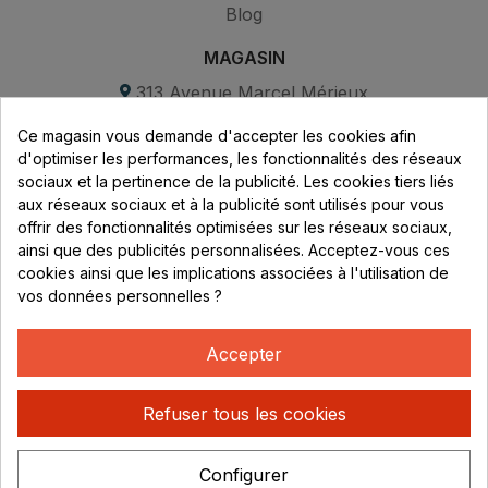
Blog
MAGASIN
313 Avenue Marcel Mérieux
Parc de Sacuny
Ce magasin vous demande d'accepter les cookies afin
69530 Brignais
d'optimiser les performances, les fonctionnalités des réseaux
sociaux et la pertinence de la publicité. Les cookies tiers liés
Lundi au vendredi :
aux réseaux sociaux et à la publicité sont utilisés pour vous
offrir des fonctionnalités optimisées sur les réseaux sociaux,
8h - 16h
ainsi que des publicités personnalisées. Acceptez-vous ces
uniquement sur Rendez-vous
cookies ainsi que les implications associées à l'utilisation de
vos données personnelles ?
CONTACT
04 78 37 00 68
Accepter
contact@rhonephilatelie.fr
Refuser tous les cookies
Configurer