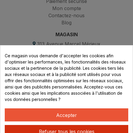
Paiement sécurisé
Mon compte
Contactez-nous
Blog
MAGASIN
313 Avenue Marcel Mérieux
Parc de Sacuny
Ce magasin vous demande d'accepter les cookies afin
69530 Brignais
d'optimiser les performances, les fonctionnalités des réseaux
sociaux et la pertinence de la publicité. Les cookies tiers liés
Lundi au vendredi :
aux réseaux sociaux et à la publicité sont utilisés pour vous
offrir des fonctionnalités optimisées sur les réseaux sociaux,
8h - 16h
ainsi que des publicités personnalisées. Acceptez-vous ces
uniquement sur Rendez-vous
cookies ainsi que les implications associées à l'utilisation de
vos données personnelles ?
CONTACT
04 78 37 00 68
Accepter
contact@rhonephilatelie.fr
Refuser tous les cookies