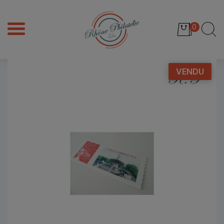
0
VENDU