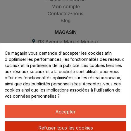
Mon compte
Contactez-nous
Blog
MAGASIN
313 Avenue Marcel Mérieux
Parc de Sacuny
Ce magasin vous demande d'accepter les cookies afin
69530 Brignais
d'optimiser les performances, les fonctionnalités des réseaux
sociaux et la pertinence de la publicité. Les cookies tiers liés
Lundi au vendredi :
aux réseaux sociaux et à la publicité sont utilisés pour vous
offrir des fonctionnalités optimisées sur les réseaux sociaux,
8h - 16h
ainsi que des publicités personnalisées. Acceptez-vous ces
uniquement sur Rendez-vous
cookies ainsi que les implications associées à l'utilisation de
vos données personnelles ?
CONTACT
04 78 37 00 68
Accepter
contact@rhonephilatelie.fr
Refuser tous les cookies