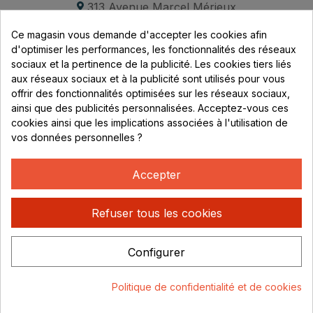
313 Avenue Marcel Mérieux
Parc de Sacuny
Ce magasin vous demande d'accepter les cookies afin
69530 Brignais
d'optimiser les performances, les fonctionnalités des réseaux
sociaux et la pertinence de la publicité. Les cookies tiers liés
Lundi au vendredi :
aux réseaux sociaux et à la publicité sont utilisés pour vous
offrir des fonctionnalités optimisées sur les réseaux sociaux,
8h - 16h
ainsi que des publicités personnalisées. Acceptez-vous ces
uniquement sur Rendez-vous
cookies ainsi que les implications associées à l'utilisation de
vos données personnelles ?
CONTACT
04 78 37 00 68
Accepter
contact@rhonephilatelie.fr
Refuser tous les cookies
Configurer
Politique de confidentialité
Mentions légales
© Rhone
Politique de confidentialité et de cookies
Philatelie 2021
Un site conçu par :
Consentement aux cookies