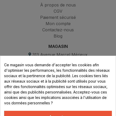
À propos de nous
CGV
Paiement sécurisé
Mon compte
Contactez-nous
Blog
MAGASIN
313 Avenue Marcel Mérieux
Parc de Sacuny
Ce magasin vous demande d'accepter les cookies afin
69530 Brignais
d'optimiser les performances, les fonctionnalités des réseaux
sociaux et la pertinence de la publicité. Les cookies tiers liés
Lundi au vendredi :
aux réseaux sociaux et à la publicité sont utilisés pour vous
offrir des fonctionnalités optimisées sur les réseaux sociaux,
8h - 16h
ainsi que des publicités personnalisées. Acceptez-vous ces
uniquement sur Rendez-vous
cookies ainsi que les implications associées à l'utilisation de
vos données personnelles ?
CONTACT
04 78 37 00 68