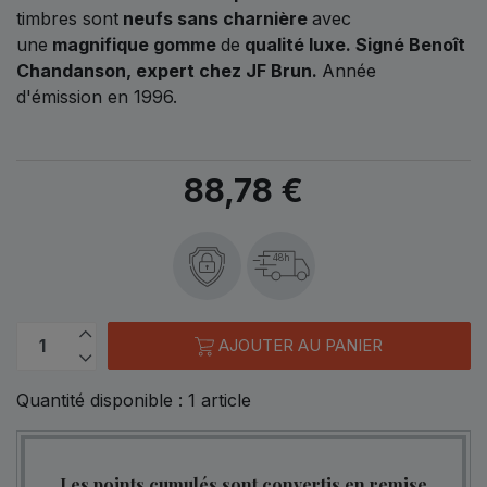
timbres sont
neufs sans charnière
avec
une
magnifique gomme
de
qualité luxe
. Signé Benoît
Chandanson, expert chez JF Brun.
Année
d'émission en 1996.
88,78 €
48h
AJOUTER AU PANIER
Quantité disponible :
1
article
Les points cumulés sont convertis en remise