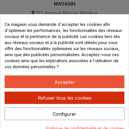
MAGASIN
313 Avenue Marcel Mérieux
Parc de Sacuny
Ce magasin vous demande d'accepter les cookies afin
69530 Brignais
d'optimiser les performances, les fonctionnalités des réseaux
sociaux et la pertinence de la publicité. Les cookies tiers liés
Lundi au vendredi :
aux réseaux sociaux et à la publicité sont utilisés pour vous
offrir des fonctionnalités optimisées sur les réseaux sociaux,
8h - 16h
ainsi que des publicités personnalisées. Acceptez-vous ces
uniquement sur Rendez-vous
cookies ainsi que les implications associées à l'utilisation de
vos données personnelles ?
CONTACT
04 78 37 00 68
Accepter
contact@rhonephilatelie.fr
Refuser tous les cookies
Configurer
Politique de confidentialité
Mentions légales
© Rhone
Politique de confidentialité et de cookies