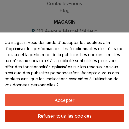
Contactez-nous
Blog
MAGASIN
313 Avenue Marcel Mérieux
Parc de Sacuny
Ce magasin vous demande d'accepter les cookies afin
69530 Brignais
d'optimiser les performances, les fonctionnalités des réseaux
sociaux et la pertinence de la publicité. Les cookies tiers liés
Lundi au vendredi :
aux réseaux sociaux et à la publicité sont utilisés pour vous
offrir des fonctionnalités optimisées sur les réseaux sociaux,
8h - 16h
ainsi que des publicités personnalisées. Acceptez-vous ces
uniquement sur Rendez-vous
cookies ainsi que les implications associées à l'utilisation de
vos données personnelles ?
CONTACT
04 78 37 00 68
Accepter
contact@rhonephilatelie.fr
Refuser tous les cookies