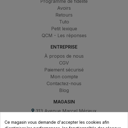
Programme de fidélité
Avoirs
Retours
Tuto
Petit lexique
QCM - Les réponses
ENTREPRISE
À propos de nous
CGV
Paiement sécurisé
Mon compte
Contactez-nous
Blog
MAGASIN
313 Avenue Marcel Mérieux
Parc de Sacuny
Ce magasin vous demande d'accepter les cookies afin
69530 Brignais