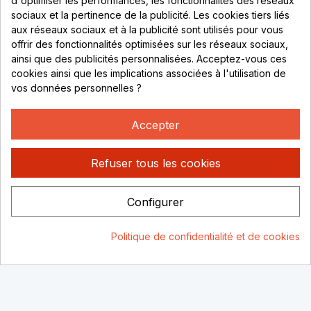
d'optimiser les performances, les fonctionnalités des réseaux
sociaux et la pertinence de la publicité. Les cookies tiers liés
Lundi au vendredi :
aux réseaux sociaux et à la publicité sont utilisés pour vous
offrir des fonctionnalités optimisées sur les réseaux sociaux,
8h - 16h
ainsi que des publicités personnalisées. Acceptez-vous ces
uniquement sur Rendez-vous
cookies ainsi que les implications associées à l'utilisation de
vos données personnelles ?
CONTACT
04 78 37 00 68
Accepter
contact@rhonephilatelie.fr
Refuser tous les cookies
Configurer
Politique de confidentialité
Mentions légales
© Rhone
Politique de confidentialité et de cookies
Philatelie 2021
Un site conçu par :
Consentement aux cookies