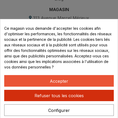
MAGASIN
313 Avenue Marcel Mérieux
Parc de Sacuny
Ce magasin vous demande d'accepter les cookies afin
69530 Brignais
d'optimiser les performances, les fonctionnalités des réseaux
sociaux et la pertinence de la publicité. Les cookies tiers liés
Lundi au vendredi :
aux réseaux sociaux et à la publicité sont utilisés pour vous
offrir des fonctionnalités optimisées sur les réseaux sociaux,
8h - 16h
ainsi que des publicités personnalisées. Acceptez-vous ces
uniquement sur Rendez-vous
cookies ainsi que les implications associées à l'utilisation de
vos données personnelles ?
CONTACT
04 78 37 00 68
Accepter
contact@rhonephilatelie.fr
Refuser tous les cookies
Configurer