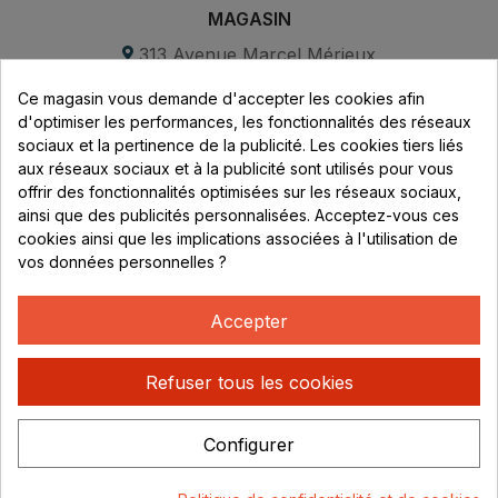
MAGASIN
313 Avenue Marcel Mérieux
Parc de Sacuny
Ce magasin vous demande d'accepter les cookies afin
69530 Brignais
d'optimiser les performances, les fonctionnalités des réseaux
sociaux et la pertinence de la publicité. Les cookies tiers liés
Lundi au vendredi :
aux réseaux sociaux et à la publicité sont utilisés pour vous
offrir des fonctionnalités optimisées sur les réseaux sociaux,
8h - 16h
ainsi que des publicités personnalisées. Acceptez-vous ces
uniquement sur Rendez-vous
cookies ainsi que les implications associées à l'utilisation de
vos données personnelles ?
CONTACT
04 78 37 00 68
Accepter
contact@rhonephilatelie.fr
Refuser tous les cookies
Configurer
Politique de confidentialité
Mentions légales
© Rhone