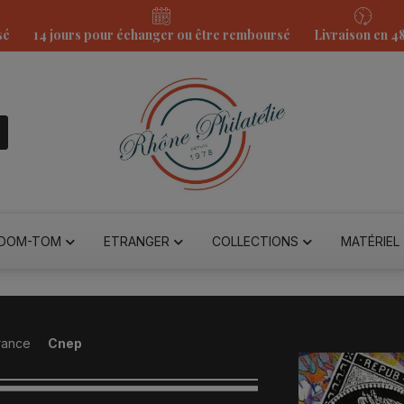
sé
14 jours pour échanger ou être remboursé
Livraison en 4
DOM-TOM
ETRANGER
COLLECTIONS
MATÉRIEL
rance
Cnep