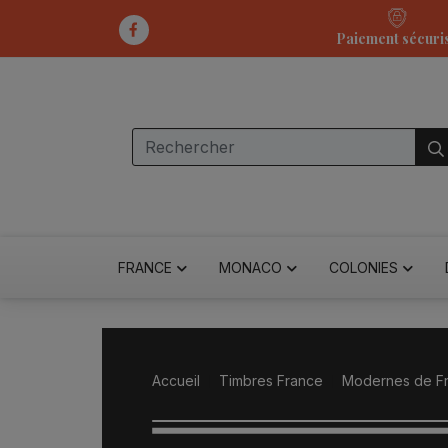
Paiement sécuri
FRANCE
MONACO
COLONIES
Accueil
Timbres France
Modernes de F