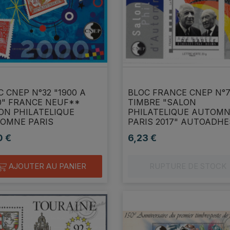
C CNEP N°32 "1900 A
BLOC FRANCE CNEP N°
0" FRANCE NEUF**
TIMBRE "SALON
ON PHILATELIQUE
PHILATELIQUE AUTOM
OMNE PARIS
PARIS 2017" AUTOADHE
0 €
6,23 €
Prix
AJOUTER AU PANIER
RUPTURE DE STOCK