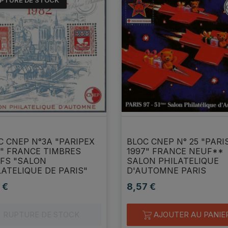
PTURE DE STOCK
C CNEP N°3A "PARIPEX
BLOC CNEP N° 25 "PARI
2" FRANCE TIMBRES
1997" FRANCE NEUF**
FS "SALON
SALON PHILATELIQUE
LATELIQUE DE PARIS"
D'AUTOMNE PARIS
 €
8,57 €
Prix
RUPTURE DE STOCK
AJOUTER AU PANIE