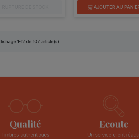
RUPTURE DE STOCK
AJOUTER AU PANIE
ffichage 1-12 de 107 article(s)
Qualité
Ecoute
Timbres authentiques
Un service client réacti