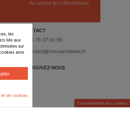
Au service du collectionneur
CONTACT
es, les
eux
04 78 37 00 68
ers liés aux
optimisées sur
contact@rhonephilatelie.fr
cookies ainsi
RETROUVEZ-NOUS
pter
é et de cookies
Consentement aux cookies
u par :