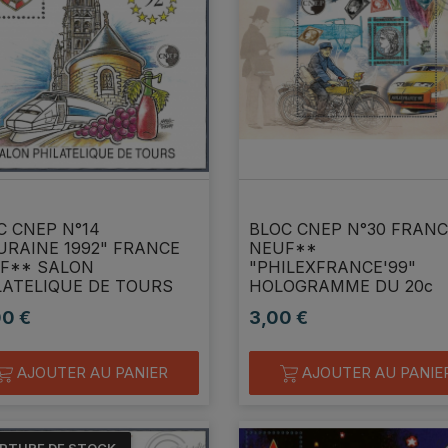
commande*******
Parfait merci
parfait
C CNEP N°14
BLOC CNEP N°30 FRAN
sauzl
caloanla21
URAINE 1992" FRANCE
NEUF**
F** SALON
"PHILEXFRANCE'99"
LATELIQUE DE TOURS
HOLOGRAMME DU 20c
00 €
3,00 €
Prix
AJOUTER AU PANIER
AJOUTER AU PANIE