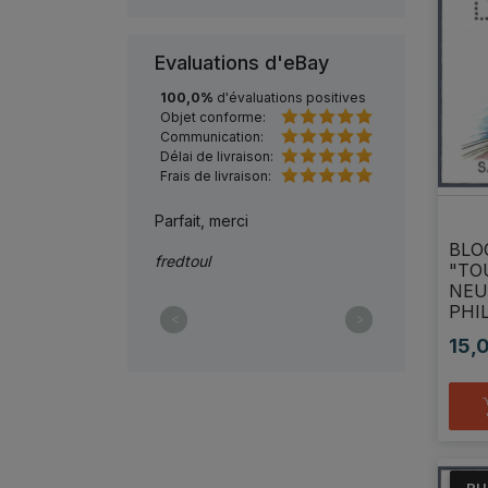
Evaluations d'eBay
100,0%
d'évaluations positives
Objet conforme:
Communication:
Délai de livraison:
Frais de livraison:
Parfait, merci
parfait, je re
BLO
10
fredtoul
13fil
"TO
NEU
PHI
<
>
15,
Prix