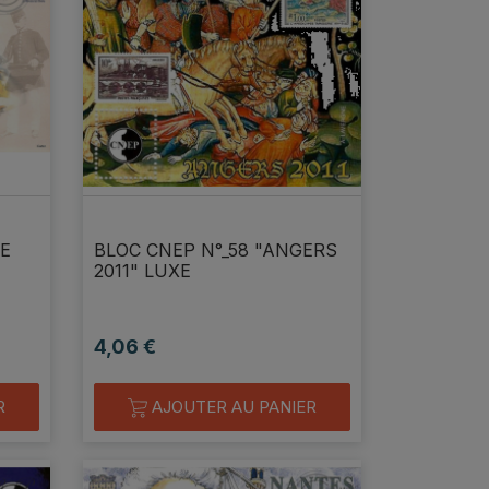
parfait sérieux je recommande
Bien reçu,c'est parfait.Mer
CE
BLOC CNEP N°_58 "ANGERS
3426michel
cladv
2011" LUXE
4,06 €
Prix
R
AJOUTER AU PANIER