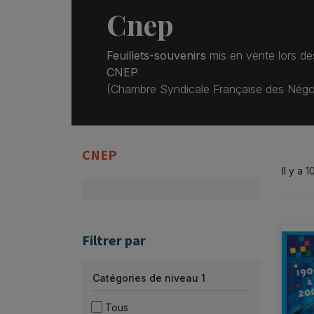
Cnep
Feuillets-souvenirs
mis en vente lors des
CNEP
(Chambre Syndicale Française des Négoci
CNEP
Il y a 
Filtrer par
Catégories de niveau 1
Tous