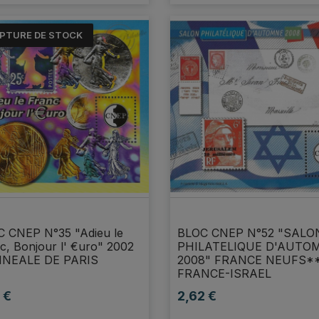
PTURE DE STOCK
 CNEP N°35 "Adieu le
BLOC CNEP N°52 "SALO
c, Bonjour l' €uro" 2002
PHILATELIQUE D'AUTO
NNEALE DE PARIS
2008" FRANCE NEUFS*
FRANCE-ISRAEL
 €
2,62 €
Prix