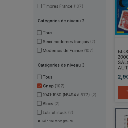
Timbres France
(107)
Catégories de niveau 2
Tous
Semi-modernes français
(2)
Modernes de France
(107)
BLO
200
SAL
Catégories de niveau 3
AUT
2,9
Tous
Prix
Cnep
(107)
1941-1950 (N°494 à 877)
(2)
Blocs
(2)
Lots et stock
(2)
Réinitialiser ce groupe