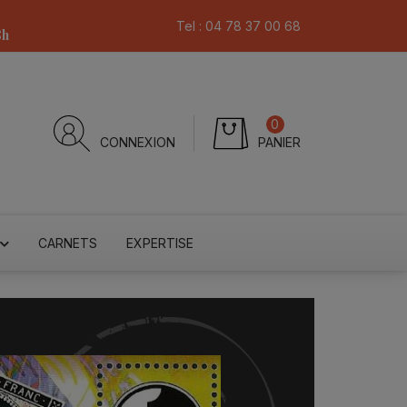
Tel :
04 78 37 00 68
8h
0
CONNEXION
PANIER
CARNETS
EXPERTISE