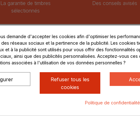
La garantie de timbres
Des conseils avisés
sélectionnés
EPRISE
MAGASIN
us demande d'accepter les cookies afin d'optimiser les performanc
pos de nous
313 Avenue Marcel Méri
s des réseaux sociaux et la pertinence de la publicité. Les cookies ti
 et à la publicité sont utilisés pour vous offrir des fonctionnalités 
Parc de Sacuny
ciaux, ainsi que des publicités personnalisées. Acceptez-vous ces 
ent sécurisé
69530 Brignais
ations associées à l'utilisation de vos données personnelles ?
compte
ctez-nous
Lundi au vendredi :
igurer
Refuser tous les
Acce
8h - 16h
cookies
uniquement sur Rendez-
vous
Politique de confidentialit
ialité
Mentions légales
© Rhone Philatelie 2021
Un site conç